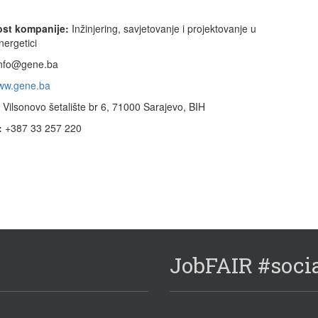
ost kompanije:
Inžinjering, savjetovanje i projektovanje u
nergetici
nfo@gene.ba
ww.gene.ba
Vilsonovo šetalište br 6, 71000 Sarajevo, BIH
:
+387 33 257 220
JobFAIR #soci