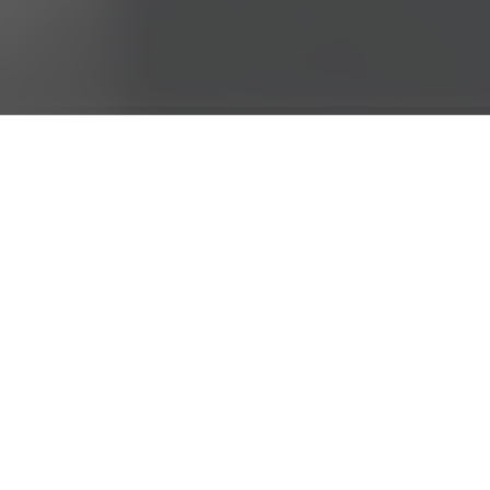
Asocijacija
Asocijacija za ra
cilj omogućiti po
kompetencija.
Asocijacija za razvoj
nevladinog sektora ko
različitih europskih i
građankama BiH ponudi