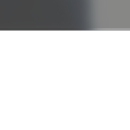
ma
tuzijasta čiji je
itih vještina i
uzijasta iz
ma i u okviru
a će građanima i