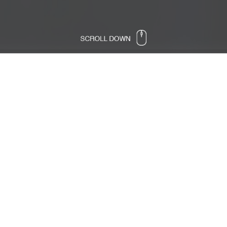
 za razvoj karijere - Partner Saj
zvoj karijere ARK osnovana je od strane nekolicine en
dršku pojedincima i grupama da rade na razvoju vlast
 karijere ARK osnovana je 2016. godine od strane nekolicine ent
ji su nakon dugogodišnjeg iskustva u radu na različitim projekti
 svjetskih organizacija došli na ideju da osnuju organizaciju koj
ti mogućnost da razviju vlastiti potencijal.