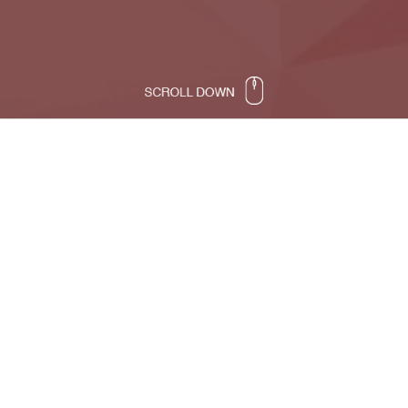
Zlatni partner Sajma - RT-RK
Pretstavljamo Vam zlatnog partnera
ovogodišnjeg JobFAIR-a, kompaniju RT-RK.
Kompanija RT-RK je odlučila i ove godine
podržati Sajam.
RT-RK d.o.o. je kompanija koja se bavi pružanjem usluga
razvoja softvera i ponudom sopstvenih softverskih rješenja
u oblasti sistema za rad u realnom vremenu, s fokusom na