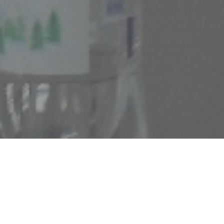
 vrstu lične
ipošto nemojte
e se na Vama