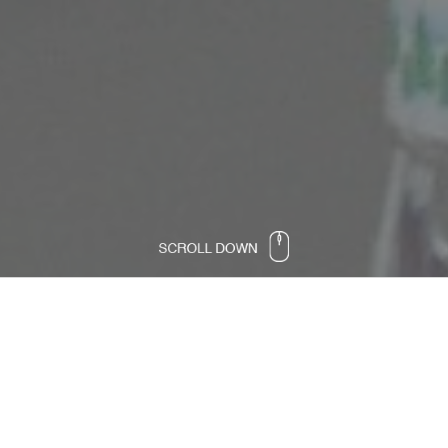
ja i savjeti za razgovor za posao
oraka ka zaposlenju, razgovor za posao predstavlja
kom razgovora za posao najvažnije je biti iskren. N
a koje mislite da bi poslodavac htio čuti. Istaknit