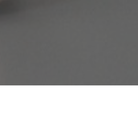
Česta pitan
Pored pružanja k
prezentacije. To
davati odgovore z