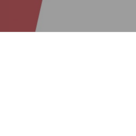
Asseco SE
Asseco SEE je in
regije, aktivnu p
graditi 2011.
Od tada, Asseco SEE d
bankarstva, a lista kl
Brand gradimo zajedn
privilegija raditi i d