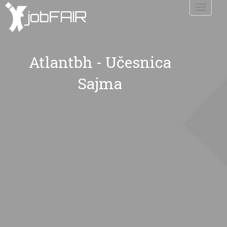
Toggle
navigati
Atlantbh - Učesnica
Sajma