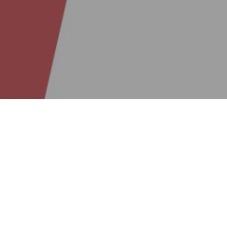
Reeinvent 
Reeinvent je šve
Fokusirani smo na
Kombinacijom postojeć
poslovni modeli, pom