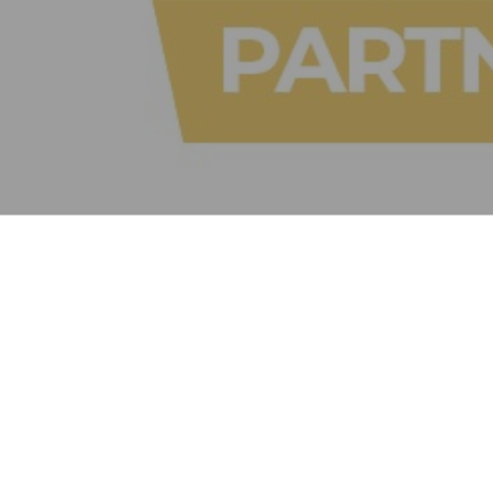
t i budućnost.
e.
igencija) i novi
vanje.