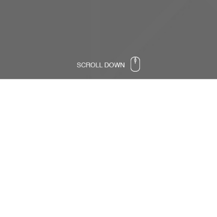
Authority Partners - Srebreni
partner Sajma
Globalna softverska kompanija specijalizirana
u razvoju poslovnih informacionih sistema,
dugogodišnji partner, Authority Partners, ove
godine je Srebreni partner Sajma.